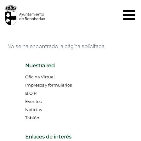
Pasar al contenido principal
Página no encontrada
No se ha encontrado la página solicitada.
Nuestra red
Oficina Virtual
Impresos y formularios
B.O.P.
Eventos
Noticias
Tablón
Enlaces de interés